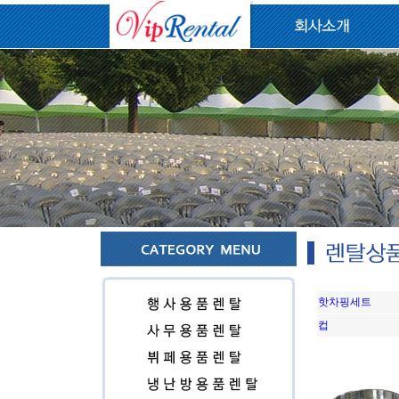
핫차핑세트
컵