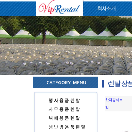
핫차핑세트
컵