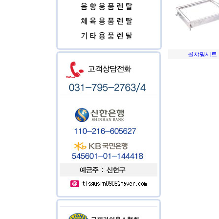
콜챠핑세트