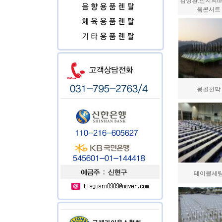
김성환.신지의tb
음콘서트
몽골천막
테이블세